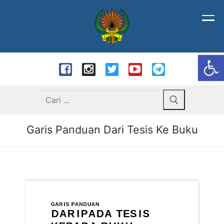
Langkau
ke
kandungan
Op
Carian
bagi:
Garis Panduan Dari Tesis Ke Buku