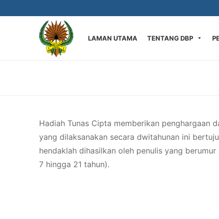
Langkau
ke
kandungan
LAMAN UTAMA
TENTANG DBP
P
Hadiah Tunas Cipta memberikan penghargaan dan 
yang dilaksanakan secara dwitahunan ini bertu
hendaklah dihasilkan oleh penulis yang berumur
7 hingga 21 tahun).