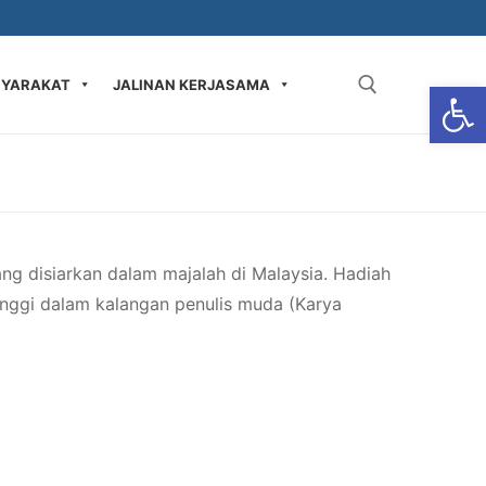
Op
SYARAKAT
JALINAN KERJASAMA
Carian bagi:
g disiarkan dalam majalah di Malaysia. Hadiah
inggi dalam kalangan penulis muda (Karya