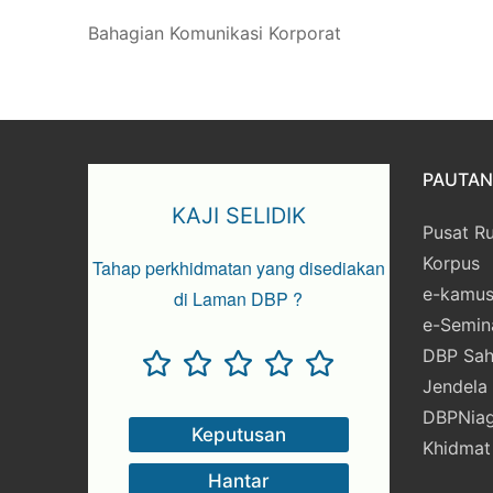
Bahagian Komunikasi Korporat
PAUTAN 
KAJI SELIDIK
Pusat R
Korpus
Tahap perkhidmatan yang disediakan
e-kamu
di Laman DBP ?
e-Semin
DBP Sah
Jendela
DBPNia
Khidmat