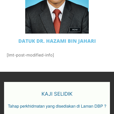
DATUK DR. HAZAMI BIN JAHARI
[lmt-post-modified-info]
KAJI SELIDIK
Tahap perkhidmatan yang disediakan di Laman DBP ?