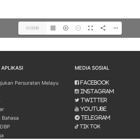
i(1/258)
APLIKASI
MEDIA SOSIAL
ujukan Persuratan Melayu
Facebook
Instagram
s
Twitter
ar
Youtube
 Bahasa
Telegram
 DBP
Tik Tok
ga