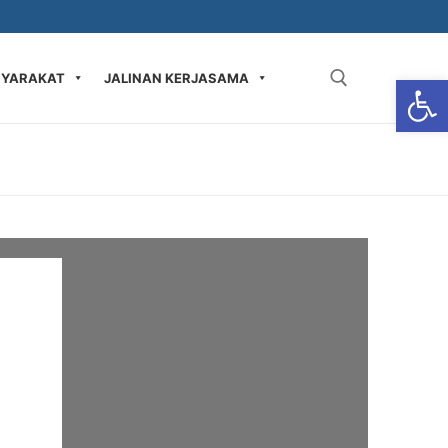
Op
SYARAKAT
JALINAN KERJASAMA
Carian bagi: