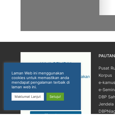
PAUTAN 
KAJI SELIDIK
Pusat R
Laman Web ini menggunakan
Korpus
Tahap perkhidmatan yang disediakan
cookies untuk memastikan anda
e-kamu
mendapat pengalaman terbaik di
di Laman DBP ?
laman web ini.
e-Semin
DBP Sah
Maklumat Lanjut
Setuju!
Jendela
DBPNia