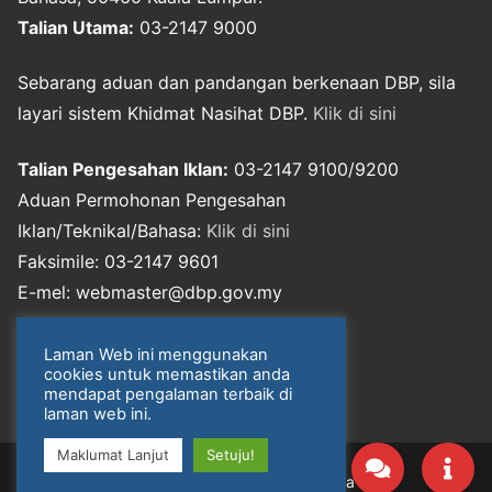
Talian Utama:
03-2147 9000
Sebarang aduan dan pandangan berkenaan DBP, sila
layari sistem Khidmat Nasihat DBP.
Klik di sini
Talian Pengesahan Iklan:
03-2147 9100/9200
Aduan Permohonan Pengesahan
Iklan/Teknikal/Bahasa:
Klik di sini
Faksimile: 03-2147 9601
E-mel: webmaster@dbp.gov.my
Notis Perlindungan Data Peribadi
Laman Web ini menggunakan
cookies untuk memastikan anda
mendapat pengalaman terbaik di
laman web ini.
Maklumat Lanjut
Setuju!
Hak Cipta © 2026 Dewan Bahasa dan Pustaka