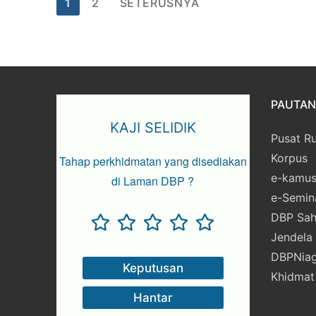
1
2
SETERUSNYA
PAUTAN 
KAJI SELIDIK
Pusat R
Korpus
Tahap perkhidmatan yang disediakan
e-kamu
di Laman DBP ?
e-Semin
DBP Sah
Jendela
DBPNia
Khidmat