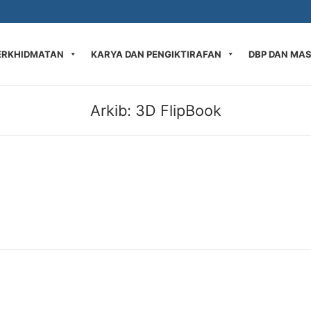
ERKHIDMATAN
KARYA DAN PENGIKTIRAFAN
DBP DAN MA
Arkib:
3D FlipBook