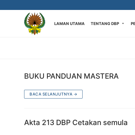
Langkau
ke
kandungan
LAMAN UTAMA
TENTANG DBP
P
BUKU PANDUAN MASTERA
BACA SELANJUTNYA →
Akta 213 DBP Cetakan semula