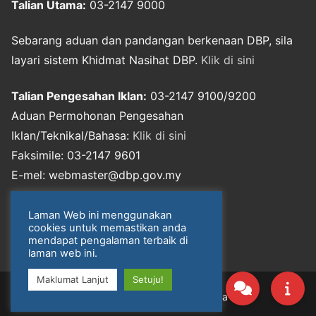
Talian Utama:
03-2147 9000
Sebarang aduan dan pandangan berkenaan DBP, sila
layari sistem Khidmat Nasihat DBP.
Klik di sini
Talian Pengesahan Iklan:
03-2147 9100/9200
Aduan Permohonan Pengesahan
Iklan/Teknikal/Bahasa:
Klik di sini
Faksimile: 03-2147 9601
E-mel: webmaster@dbp.gov.my
Notis Perlindungan Data Peribadi
Laman Web ini menggunakan
cookies untuk memastikan anda
mendapat pengalaman terbaik di
laman web ini.
Maklumat Lanjut
Setuju!
Hak Cipta © 2026 Dewan Bahasa dan Pustaka