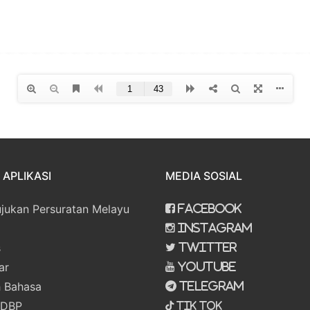
APLIKASI
MEDIA SOSIAL
ujukan Persuratan Melayu
Facebook
Instagram
s
Twitter
ar
Youtube
 Bahasa
Telegram
 DBP
Tik Tok