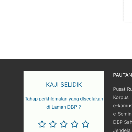
PAUTAN 
KAJI SELIDIK
Pusat R
Korpus
Tahap perkhidmatan yang disediakan
e-kamu
di Laman DBP ?
e-Semin
DBP Sah
Jendela